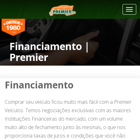
Togg
navi
Financiamento |
Premier
Financiamento
Comprar seu veículo ficou muito mais fácil com a Premier
Home
|
Financiamento
Veículos. Temos negociações exclusivas com as maiores
Instituições Financeiras do mercado, com um volume
muito alto de fechamento junto às mesmas, o que nos
proporciona taxas de juros e condições que você não