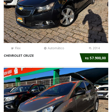
Flex
Automático
2014
CHEVROLET CRUZE
57.900,00
R$