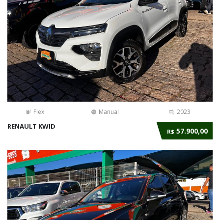
Flex
Manual
2023
RENAULT KWID
57.900,00
R$