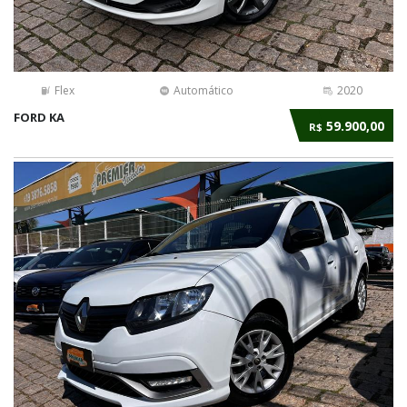
Flex
Automático
2020
FORD KA
59.900,00
R$