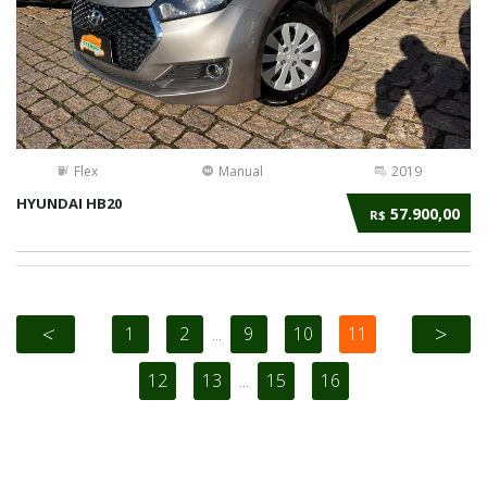
Flex
Manual
2019
HYUNDAI HB20
57.900,00
R$
<
>
1
2
...
9
10
11
12
13
...
15
16