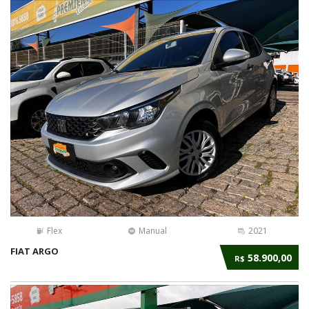
Flex
Manual
2021
FIAT ARGO
58.900,00
R$