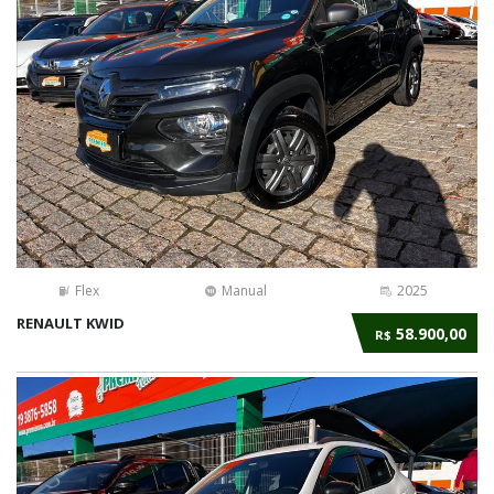
Flex
Manual
2025
RENAULT KWID
58.900,00
R$