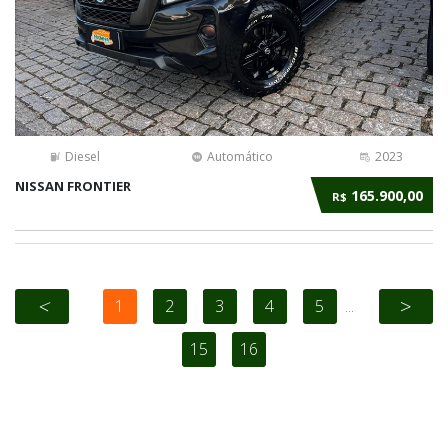
Diesel
Automático
2023
NISSAN FRONTIER
165.900,00
R$
<
>
1
2
3
4
5
...
15
16