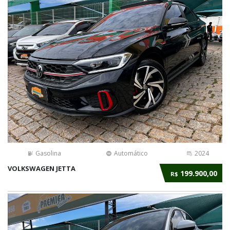
Gasolina
Automático
2024
VOLKSWAGEN JETTA
199.900,00
R$