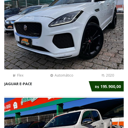
Flex
Automático
2020
JAGUAR E-PACE
195.900,00
R$