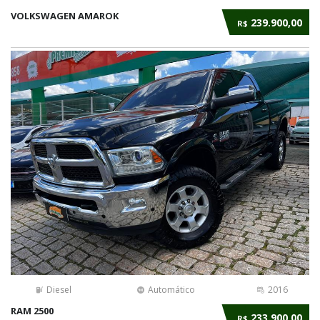
VOLKSWAGEN AMAROK
239.900,00
R$
Diesel
Automático
2016
RAM 2500
233.900,00
R$