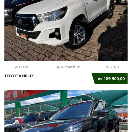
Diesel
Automático
2020
TOYOTA HILUX
189.900,00
R$