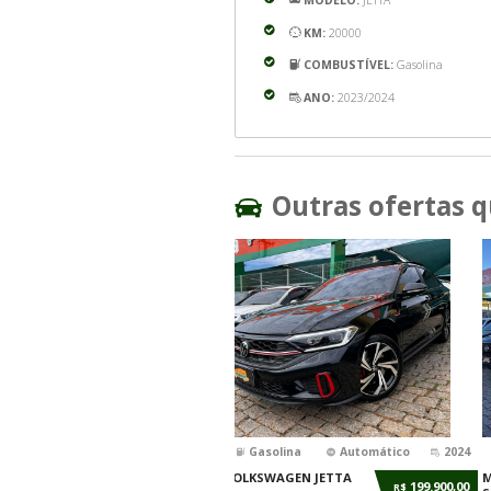
Detalhes
Op
MODELO:
JETTA
KM:
20000
COMBUSTÍVEL:
ANO:
2023/2024