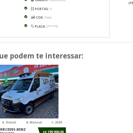
Quero financiar
cionais
Observações
CÂMBIO:
Automático
PORTAS:
4
Gasolina
COR:
Preto
PLACA:
S**-***0