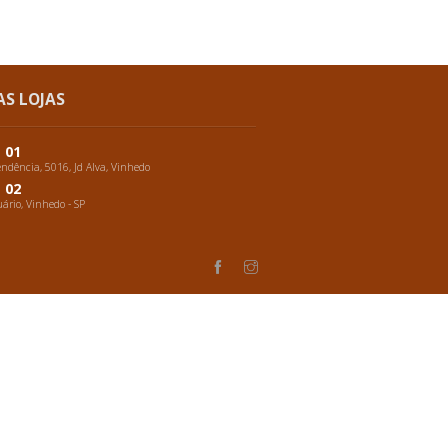
:
NOSSAS LOJAS
Loja 01
Av. Independência, 5016, Jd Alva, Vinhedo
Loja 02
Bairro Aquário, Vinhedo - SP