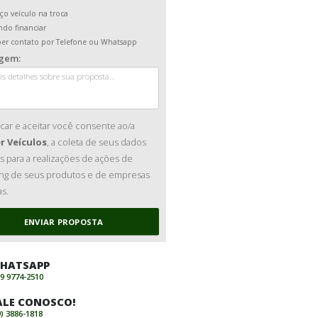
DDD + Telefone:
Ofereço veículo na troca
Pretendo financiar
Receber contato por Telefone ou Whatsa
Mensagem:
Ao clicar e aceitar você consente ao/
Premier Veículos
, a coleta de seus d
pessoais para a realizações de ações d
marketing de seus produtos e de emp
parceiras.