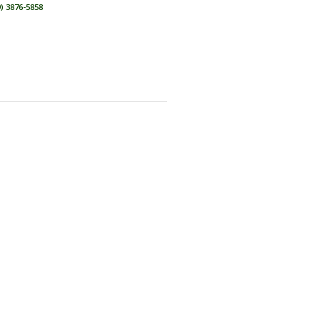
ENVIAR PROPOSTA
WHATSAPP
19 9 9774-2510
FALE CONOSCO!
(19) 3886-1818
(19) 3876-5858