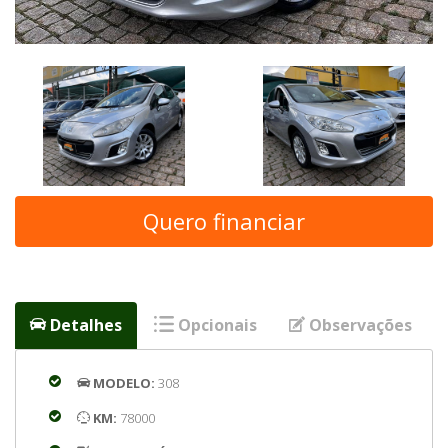
Quero financiar
Detalhes
Opcionais
Observações
MODELO:
308
KM:
78000