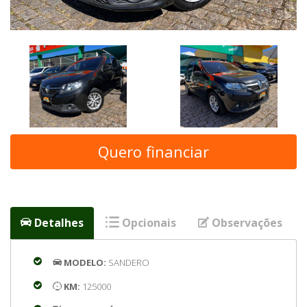
Quero financiar
Detalhes
Opcionais
Observações
MODELO:
SANDERO
KM:
125000